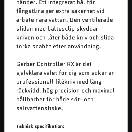
händer. Ett integrerat hål för
fångstlina ger extra säkerhet vid
arbete nära vatten. Den ventilerade
slidan med bältesclip skyddar
kniven och låter både kniv och slida
torka snabbt efter användning.
Gerber Controller RX är det
självklara valet för dig som söker en
professionell filékniv med lång
räckvidd, hög precision och maximal
hållbarhet för både söt- och
saltvattensfiske.
Teknisk specifikation: