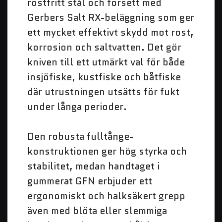
rostfritt stål och försett med
Gerbers Salt RX-beläggning som ger
ett mycket effektivt skydd mot rost,
korrosion och saltvatten. Det gör
kniven till ett utmärkt val för både
insjöfiske, kustfiske och båtfiske
där utrustningen utsätts för fukt
under långa perioder.
Den robusta fulltånge-
konstruktionen ger hög styrka och
stabilitet, medan handtaget i
gummerat GFN erbjuder ett
ergonomiskt och halksäkert grepp
även med blöta eller slemmiga