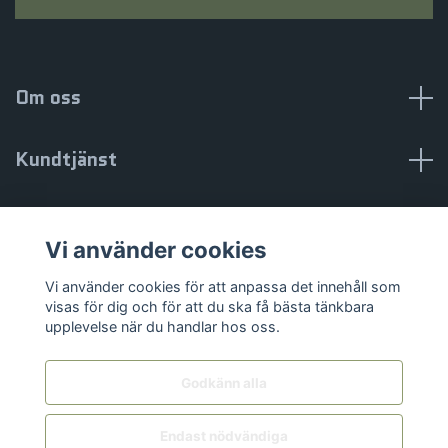
Om oss
Kundtjänst
Information
Vi använder cookies
Sociala medier
Vi använder cookies för att anpassa det innehåll som
visas för dig och för att du ska få bästa tänkbara
upplevelse när du handlar hos oss.
Godkänn alla
© 2026 Knivmagasinet.se
Endast nödvändiga