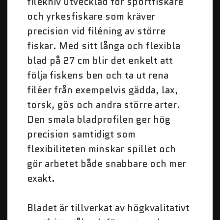
filékniv utvecklad för sportfiskare
och yrkesfiskare som kräver
precision vid filéning av större
fiskar. Med sitt långa och flexibla
blad på 27 cm blir det enkelt att
följa fiskens ben och ta ut rena
filéer från exempelvis gädda, lax,
torsk, gös och andra större arter.
Den smala bladprofilen ger hög
precision samtidigt som
flexibiliteten minskar spillet och
gör arbetet både snabbare och mer
exakt.
Bladet är tillverkat av högkvalitativt