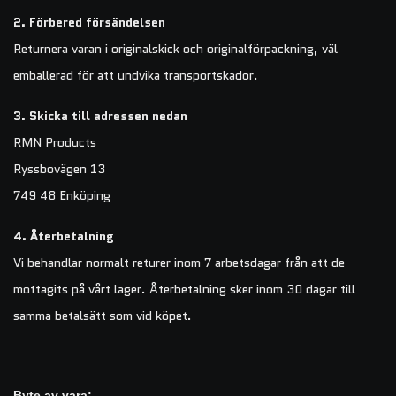
2.
Förbered försändelsen
Returnera varan i originalskick och originalförpackning, väl
emballerad för att undvika transportskador.
3.
Skicka till adressen nedan
RMN Products
Ryssbovägen 13
749 48 Enköping
4.
Återbetalning
Vi behandlar normalt returer inom 7 arbetsdagar från att de
mottagits på vårt lager. Återbetalning sker inom 30 dagar till
samma betalsätt som vid köpet.
Byte av vara: