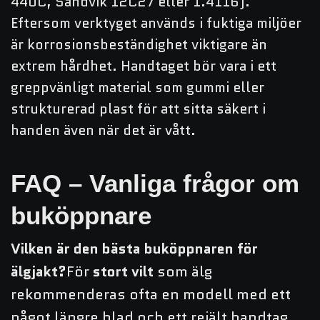
440C, Sandvik 12C27 eller 1.4116).
Eftersom verktyget används i fuktiga miljöer
är korrosionsbeständighet viktigare än
extrem hårdhet. Handtaget bör vara i ett
greppvänligt material som gummi eller
strukturerad plast för att sitta säkert i
handen även när det är vått.
FAQ – Vanliga frågor om
buköppnare
Vilken är den bästa buköppnaren för
älgjakt?
För
stort vilt
som älg
rekommenderas ofta en modell med ett
något längre blad och ett rejält handtag