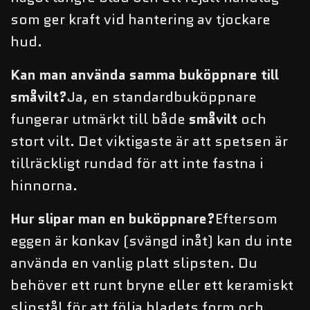
som ger kraft vid hantering av tjockare
hud.
Kan man använda samma buköppnare till
småvilt?
Ja, en standardbuköppnare
fungerar utmärkt till både
småvilt
och
stort vilt. Det viktigaste är att spetsen är
tillräckligt rundad för att inte fastna i
hinnorna.
Hur slipar man en buköppnare?
Eftersom
eggen är konkav (svängd inåt) kan du inte
använda en vanlig platt slipsten. Du
behöver ett runt bryne eller ett keramiskt
slipstål för att följa bladets form och