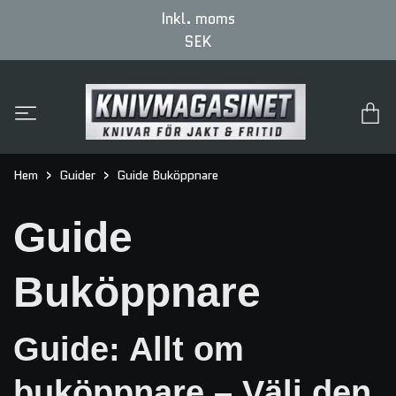
Inkl. moms
SEK
Hem
Guider
Guide Buköppnare
Guide
Buköppnare
Guide: Allt om
buköppnare – Välj den