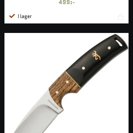
499:-
I lager