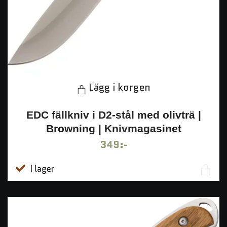
Lägg i korgen
EDC fällkniv i D2-stål med olivträ |
Browning | Knivmagasinet
349:-
I lager