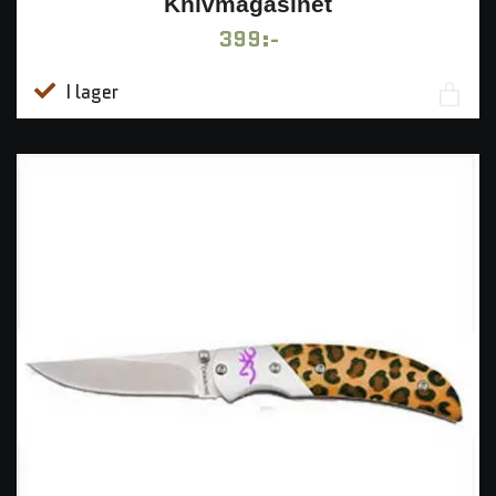
Knivmagasinet
399:-
I lager