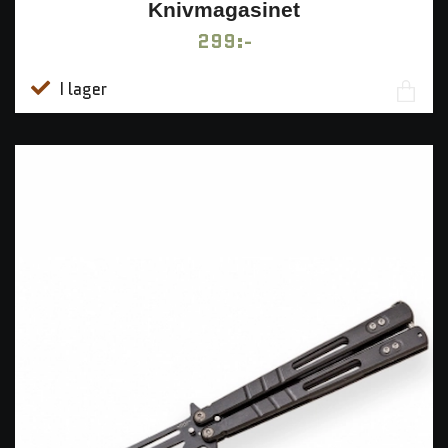
Knivmagasinet
299:-
I lager