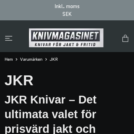
Inkl. moms
SEK
Hem
Varumärken
JKR
JKR
JKR Knivar – Det
ultimata valet för
prisvärd jakt och