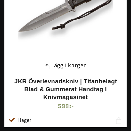
Lägg i korgen
JKR Överlevnadskniv | Titanbelagt
Blad & Gummerat Handtag I
Knivmagasinet
599:-
I lager