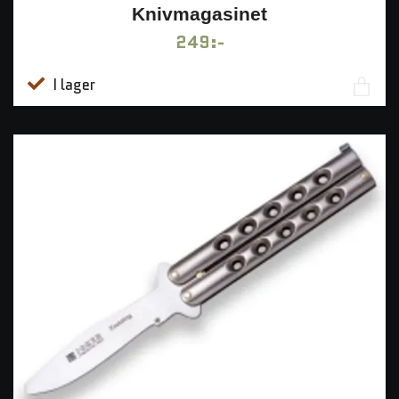
Knivmagasinet
249:-
I lager