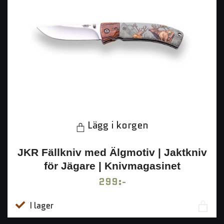
Lägg i korgen
JKR Fällkniv med Älgmotiv | Jaktkniv
för Jägare | Knivmagasinet
299:-
I lager