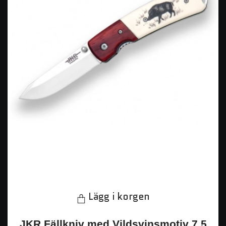
Lägg i korgen
JKR Fällkniv med Vildsvinsmotiv 7,5