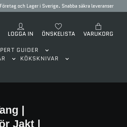
Företag och Lager i Sverige. Snabba säkra leveranser
LOGGA IN
ÖNSKELISTA
VARUKORG
XPERT GUIDER
AR
KÖKSKNIVAR
Tang |
ör Jakt |