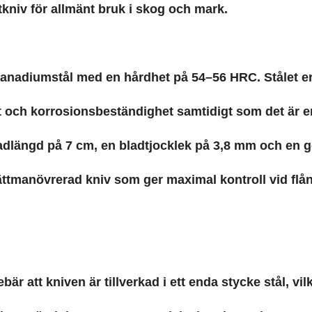
kniv för allmänt bruk i skog och mark.
envanadiumstål med en hårdhet på 54–56 HRC. Stålet e
 och korrosionsbeständighet samtidigt som det är en
ladlängd på 7 cm, en bladtjocklek på 3,8 mm och en 
lättmanövrerad kniv som ger maximal kontroll vid flå
r att kniven är tillverkad i ett enda stycke stål, vil