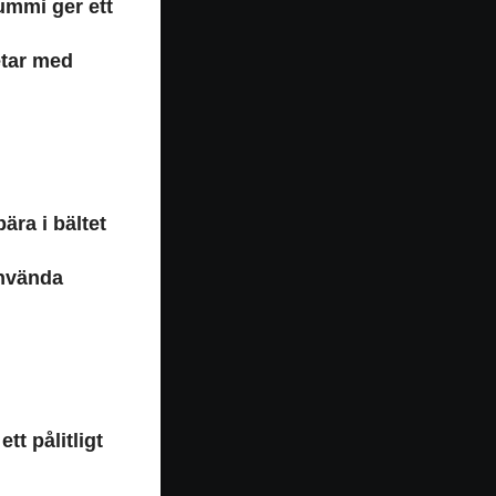
ummi ger ett
etar med
ära i bältet
använda
tt pålitligt