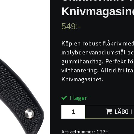
Knivmagasin
549:-
Köp en robust flåkniv med
molybdenvanadiumstål o
gummihandtag. Perfekt för
vilthantering. Alltid fri fr
Knivmagasinet.
I lager
LÄGG 
Artikelnummer:
137H