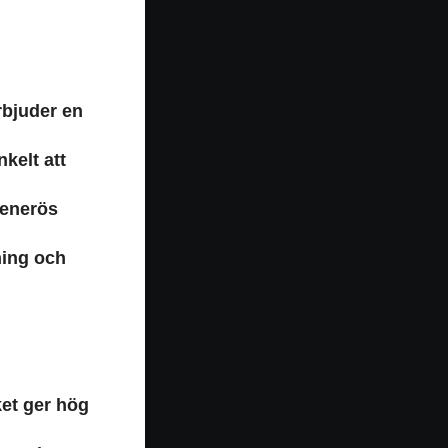
rbjuder en
kelt att
generös
ning och
ket ger hög