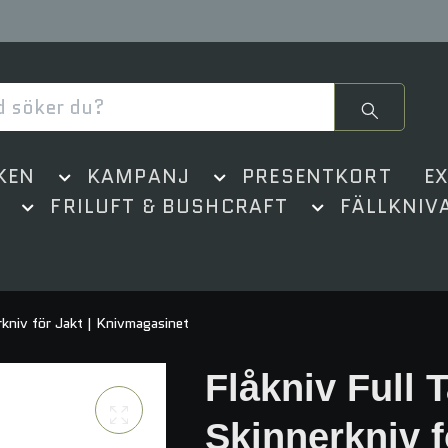
KEN
KAMPANJ
PRESENTKORT
E
FRILUFT & BUSHCRAFT
FÄLLKNIV
rkniv för Jakt | Knivmagasinet
Flåkniv Full 
Skinnerkniv f