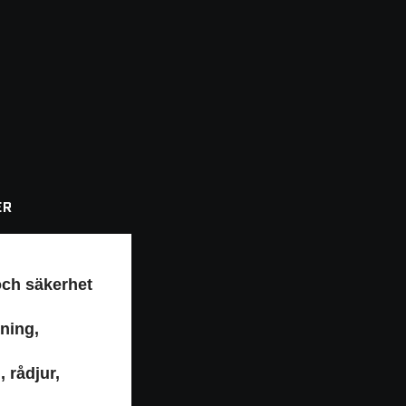
ER
och säkerhet
åning,
 rådjur,