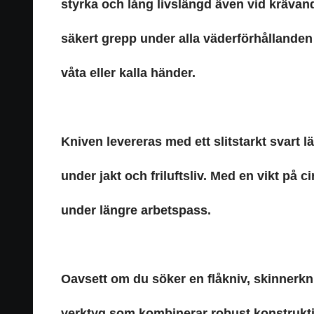
styrka och lång livslängd även vid kräva
säkert grepp under alla väderförhållanden
våta eller kalla händer.
Kniven levereras med ett slitstarkt svart l
under jakt och friluftsliv. Med en vikt på
under längre arbetspass.
Oavsett om du söker en flåkniv, skinnerkniv 
verktyg som kombinerar robust konstrukti