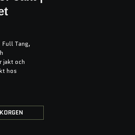
et
 Full Tang,
ch
 jakt och
akt hos
I KORGEN