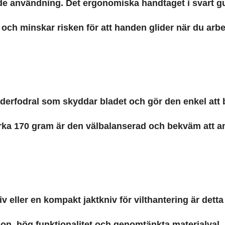
nde användning. Det ergonomiska handtaget i svart g
 och minskar risken för att handen glider när du arb
äderfodral som skyddar bladet och gör den enkel att b
 cirka 170 gram är den välbalanserad och bekväm att 
eller en kompakt jaktkniv för vilthantering är detta e
on, hög funktionalitet och genomtänkta materialval.