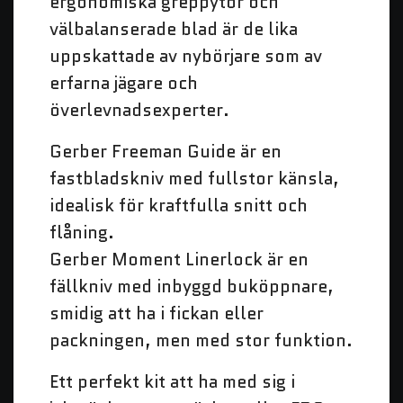
ergonomiska greppytor och
välbalanserade blad är de lika
uppskattade av nybörjare som av
erfarna jägare och
överlevnadsexperter.
Gerber Freeman Guide är en
fastbladskniv med fullstor känsla,
idealisk för kraftfulla snitt och
flåning.
Gerber Moment Linerlock är en
fällkniv med inbyggd buköppnare,
smidig att ha i fickan eller
packningen, men med stor funktion.
Ett perfekt kit att ha med sig i