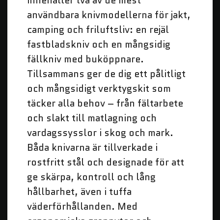
innehåller två av de mest
användbara knivmodellerna för jakt,
camping och friluftsliv: en rejäl
fastbladskniv och en mångsidig
fällkniv med buköppnare.
Tillsammans ger de dig ett pålitligt
och mångsidigt verktygskit som
täcker alla behov – från fältarbete
och slakt till matlagning och
vardagssysslor i skog och mark.
Båda knivarna är tillverkade i
rostfritt stål och designade för att
ge skärpa, kontroll och lång
hållbarhet, även i tuffa
väderförhållanden. Med