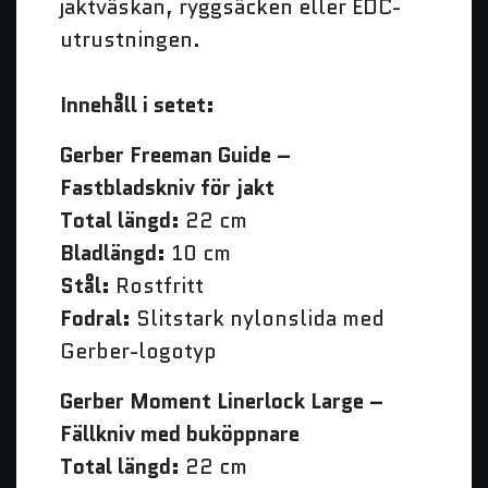
jaktväskan, ryggsäcken eller EDC-
utrustningen.
Innehåll i setet:
Gerber Freeman Guide –
Fastbladskniv för jakt
Total längd:
22 cm
Bladlängd:
10 cm
Stål:
Rostfritt
Fodral:
Slitstark nylonslida med
Gerber-logotyp
Gerber Moment Linerlock Large –
Fällkniv med buköppnare
Total längd:
22 cm