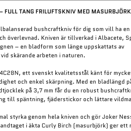
– FULL TANG FRILUFTSKNIV MED MASURBJÖR
balanserad bushcraftkniv för dig som vill ha en 
och överlevnad. Kniven är tillverkad i Albacete, 
gnen – en bladform som länge uppskattats av
 vid skärande arbeten i naturen.
k 14C28N, ett svenskt kvalitetsstål känt för myck
dighet och enkel skärpning. Med en bladlängd p
adtjocklek på 3,7 mm får du en robust bushcraft
ng till späntning, fjäderstickor och lättare vild
mal styrka genom hela kniven och gör Joker Ness
 Handtaget i äkta Curly Birch (masurbjörk) ger ett 