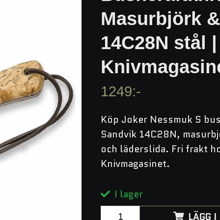
Masurbjörk 
14C28N stål |
Knivmagasin
1249:-
Köp Joker Nessmuk S bus
Sandvik 14C28N, masurbjö
och läderslida. Fri frakt h
Knivmagasinet.
I lager
LÄGG 