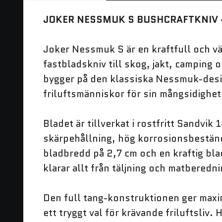
JOKER NESSMUK S BUSHCRAFTKNIV 
Joker Nessmuk S är en kraftfull och väl
fastbladskniv till skog, jakt, camping 
bygger på den klassiska Nessmuk-desi
friluftsmänniskor för sin mångsidighet
Bladet är tillverkat i rostfritt Sandvi
skärpehållning, hög korrosionsbestän
bladbredd på 2,7 cm och en kraftig bl
klarar allt från täljning och matberedni
Den full tang-konstruktionen ger maxi
ett tryggt val för krävande friluftsliv.