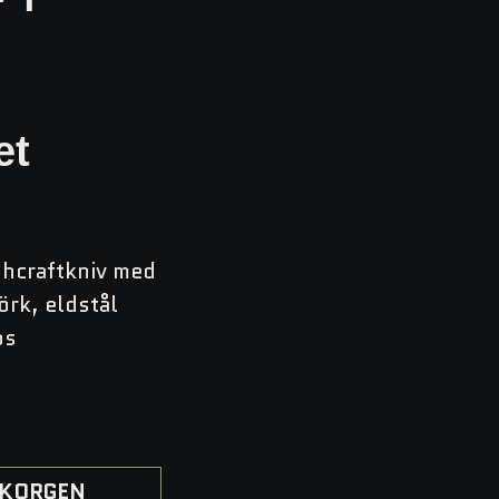
&
et
hcraftkniv med
rk, eldstål
os
I KORGEN