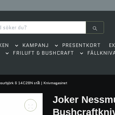
KEN
KAMPANJ
PRESENTKORT
E
FRILUFT & BUSHCRAFT
FÄLLKNIV
asurbjörk & 14C28N stål | Knivmagasinet
Joker Nessm
Bushcraftkniv