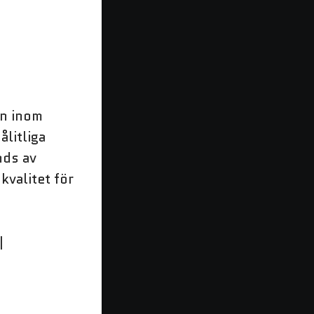
on inom
ålitliga
nds av
kvalitet för
|