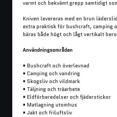
varmt och bekvämt grepp samtidigt som 
Kniven levereras med en brun läderslid
extra praktisk för bushcraft, camping 
bäras både högt och lågt vertikalt bero
Användningsområden
• Bushcraft och överlevnad
• Camping och vandring
• Skogsliv och vildmark
• Täljning och träarbete
• Eldförberedelser och fjäderstickor
• Matlagning utomhus
• Jakt och friluftsliv