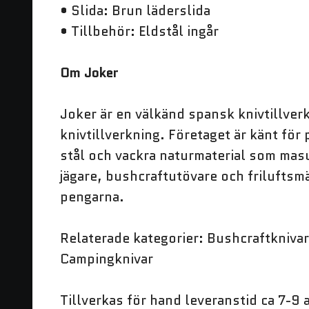
• Slida: Brun läderslida
• Tillbehör: Eldstål ingår
Om Joker
Joker är en välkänd spansk knivtillver
knivtillverkning. Företaget är känt för 
stål och vackra naturmaterial som masu
jägare, bushcraftutövare och friluftsmä
pengarna.
Relaterade kategorier: Bushcraftknivar 
Campingknivar
Tillverkas för hand leveranstid ca 7-9