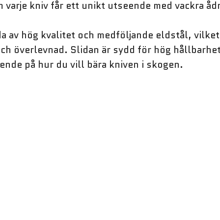
varje kniv får ett unikt utseende med vackra ådr
a av hög kvalitet och medföljande eldstål, vilke
och överlevnad. Slidan är sydd för hög hållbarhe
ende på hur du vill bära kniven i skogen.