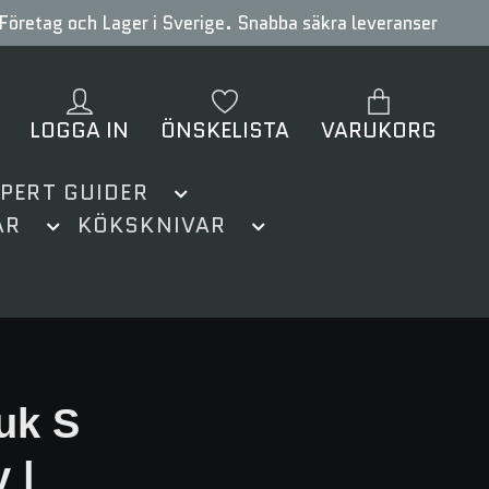
Företag och Lager i Sverige. Snabba säkra leveranser
LOGGA IN
ÖNSKELISTA
VARUKORG
XPERT GUIDER
AR
KÖKSKNIVAR
uk S
 |