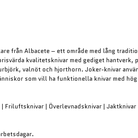
kare från Albacete – ett område med lång traditi
prisvärda kvalitetsknivar med gediget hantverk, p
rbjörk, valnöt och hjorthorn. Joker-knivar anvä
nniskor som vill ha funktionella knivar med hög 
| Friluftsknivar | Överlevnadsknivar | Jaktknivar 
 arbetsdagar.