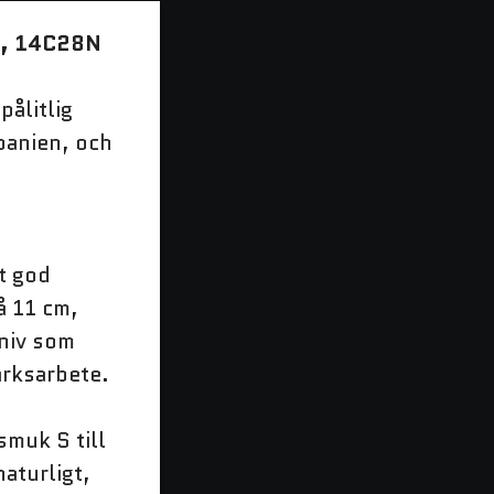
K, 14C28N
pålitlig
Spanien, och
et god
å 11 cm,
kniv som
marksarbete.
muk S till
naturligt,