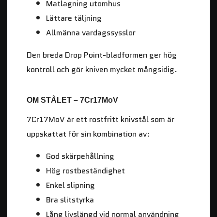
Matlagning utomhus
Lättare täljning
Allmänna vardagssysslor
Den breda Drop Point-bladformen ger hög
kontroll och gör kniven mycket mångsidig.
OM STÅLET – 7Cr17MoV
7Cr17MoV är ett rostfritt knivstål som är
uppskattat för sin kombination av:
God skärpehållning
Hög rostbeständighet
Enkel slipning
Bra slitstyrka
Lång livslängd vid normal användning