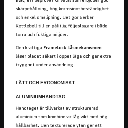
stål
, ett beprövat knivstål som erbjuder god
skärpehållning, hög korrosionsbeständighet
och enkel omslipning. Det gör Gerber
Kettlebell till en pålitlig följeslagare i både
torra och fuktiga miljöer.
Den kraftiga
Framelock-låsmekanismen
låser bladet säkert i öppet läge och ger extra
trygghet under användning.
LÄTT OCH ERGONOMISKT
ALUMINIUMHANDTAG
Handtaget är tillverkat av strukturerad
aluminium som kombinerar låg vikt med hög
hållbarhet. Den texturerade ytan ger ett