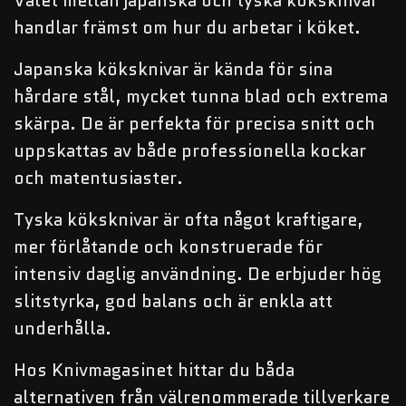
Valet mellan japanska och tyska köksknivar
handlar främst om hur du arbetar i köket.
Japanska köksknivar är kända för sina
hårdare stål, mycket tunna blad och extrema
skärpa. De är perfekta för precisa snitt och
uppskattas av både professionella kockar
och matentusiaster.
Tyska köksknivar är ofta något kraftigare,
mer förlåtande och konstruerade för
intensiv daglig användning. De erbjuder hög
slitstyrka, god balans och är enkla att
underhålla.
Hos Knivmagasinet hittar du båda
alternativen från välrenommerade tillverkare