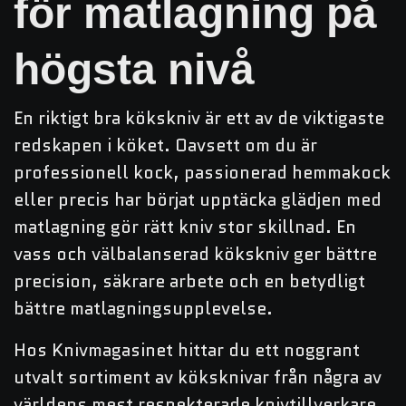
för matlagning på
högsta nivå
En riktigt bra kökskniv är ett av de viktigaste
redskapen i köket. Oavsett om du är
professionell kock, passionerad hemmakock
eller precis har börjat upptäcka glädjen med
matlagning gör rätt kniv stor skillnad. En
vass och välbalanserad kökskniv ger bättre
precision, säkrare arbete och en betydligt
bättre matlagningsupplevelse.
Hos Knivmagasinet hittar du ett noggrant
utvalt sortiment av köksknivar från några av
världens mest respekterade knivtillverkare.