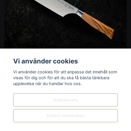
Vi använder cookies
Vi använder cookies för att anpassa det innehåll som
visas för dig och för att du ska få bästa tänkbara
Lägg i korgen
upplevelse när du handlar hos oss.
Messermeister Oliva Elite Nakiri 16,5
Godkänn alla
cm | Smidd Grönsakskniv |
Knivmagasinet
Endast nödvändiga
1249:-