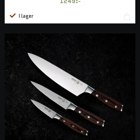
1249:-
I lager