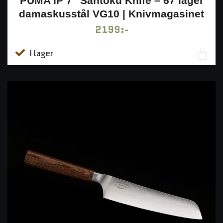
PUMA IP 7" Santoku Knife – 67 lager
damaskusstål VG10 | Knivmagasinet
2199:-
I lager