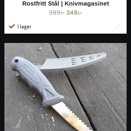
Rostfritt Stål | Knivmagasinet
399:-
349:-
I lager