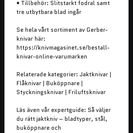
• Tillbehör: Slitstarkt fodral samt
tre utbytbara blad ingår
Se hela vårt sortiment av Gerber-
knivar här:
https://knivmagasinet.se/bestall-
knivar-online-varumarken
Relaterade kategorier: Jaktknivar |
Flåknivar | Buköppnare |
Styckningsknivar | Friluftsknivar
Läs även vår
expertguide
: Så väljer
du rätt jaktkniv – bladtyper, stål,
buköppnare och