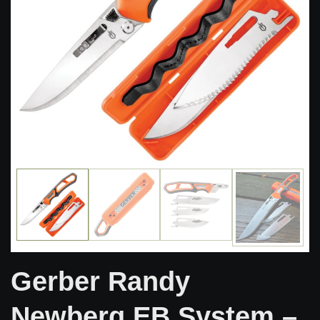
Gerber Randy
Newberg EB System –