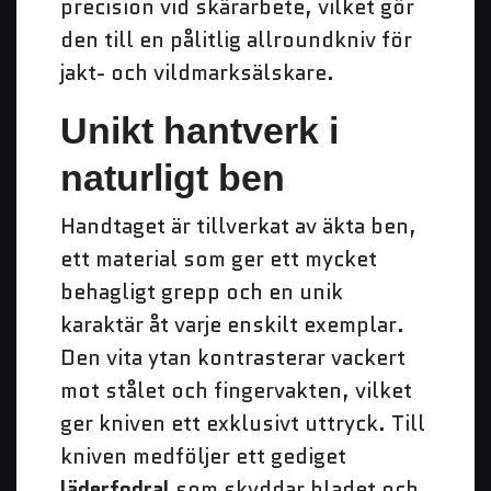
precision vid skärarbete, vilket gör
den till en pålitlig allroundkniv för
jakt- och vildmarksälskare.
Unikt hantverk i
naturligt ben
Handtaget är tillverkat av äkta ben,
ett material som ger ett mycket
behagligt grepp och en unik
karaktär åt varje enskilt exemplar.
Den vita ytan kontrasterar vackert
mot stålet och fingervakten, vilket
ger kniven ett exklusivt uttryck. Till
kniven medföljer ett gediget
läderfodral
som skyddar bladet och