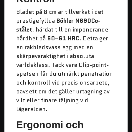
Bladet på 8 cm är tillverkat i det
prestigefyllda
Böhler N690Co-
stålet
, härdat till en imponerande
hårdhet på
60–61 HRC
. Detta ger
en rakbladsvass egg med en
skärpevaraktighet i absoluta
världsklass. Tack vare Clip-point-
spetsen får du utmärkt penetration
och kontroll vid precisionsarbete,
oavsett om det gäller urtagning av
vilt eller finare täljning vid
lägerelden.
Ergonomi och