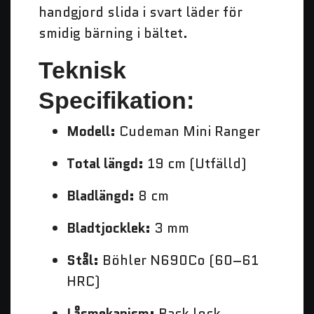
handgjord slida i svart läder för
smidig bärning i bältet.
Teknisk
Specifikation:
Modell:
Cudeman Mini Ranger
Total längd:
19 cm (Utfälld)
Bladlängd:
8 cm
Bladtjocklek:
3 mm
Stål:
Böhler N690Co (60–61
HRC)
Låsmekanism:
Back lock