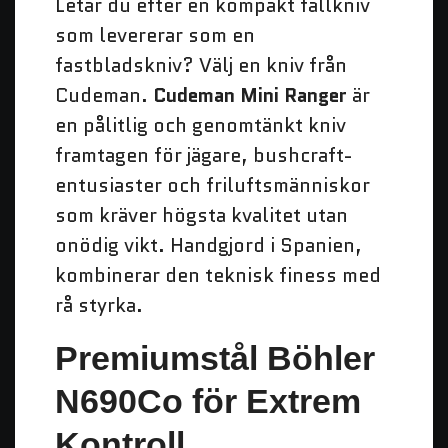
Letar du efter en kompakt fällkniv
som levererar som en
fastbladskniv? Välj en kniv från
Cudeman.
Cudeman Mini Ranger
är
en pålitlig och genomtänkt kniv
framtagen för jägare, bushcraft-
entusiaster och friluftsmänniskor
som kräver högsta kvalitet utan
onödig vikt. Handgjord i Spanien,
kombinerar den teknisk finess med
rå styrka.
Premiumstål Böhler
N690Co för Extrem
Kontroll