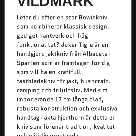
VILDMARK
Letar du efter en stor Bowiekniv
som kombinerar klassisk design,
gediget hantverk och hög
funktionalitet? Joker Tigre är en
handgjord jaktkniv från Albacete i
Spanien som är framtagen för dig
som vill ha en kraftfull
fastbladskniv för jakt, bushcraft,
camping och friluftsliv. Med sitt
imponerande 17 cm långa blad,
robusta konstruktion och exklusiva
handtag i äkta hjorthorn är detta en
kniv som förenar tradition, kvalitet
och pålitlig prestanda.