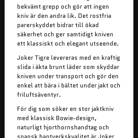
bekvämt grepp och gör att ingen
kniv är den andra lik. Det rostfria
parerskyddet bidrar till ökad
säkerhet och ger samtidigt kniven
ett klassiskt och elegant utseende.
Joker Tigre levereras med en kraftig
slida i äkta brunt läder som skyddar
kniven under transport och gör den
enkel att bära i bältet under jakt och
friluftsäventyr.
För dig som söker en stor jaktkniv
med klassisk Bowie-design,
naturligt hjorthornshandtag och
spansk hantverkskvalitet är Joker